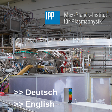
>> Deutsch
>> English